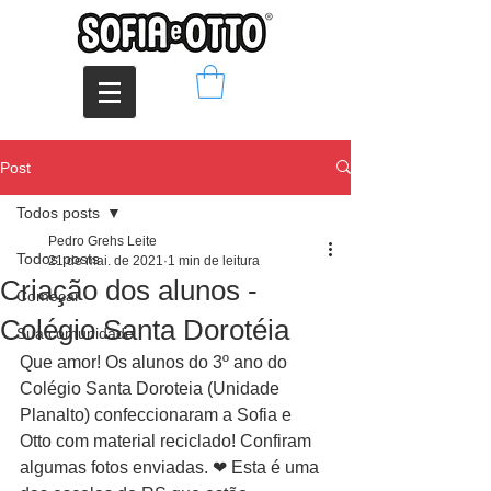
Post
Todos posts
Pedro Grehs Leite
Todos posts
21 de mai. de 2021
1 min de leitura
Criação dos alunos -
Começar
Colégio Santa Dorotéia
Sua comunidade
Que amor! Os alunos do 3º ano do 
Colégio Santa Doroteia (Unidade 
Planalto) confeccionaram a Sofia e 
Otto com material reciclado! Confiram 
algumas fotos enviadas. ❤ Esta é uma 