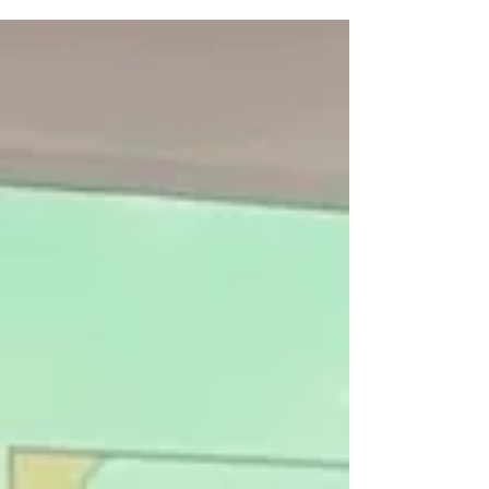
maravilhoso com a gurizada do 3º ano, que
utilizou o meu livro sobre Porto Alegre em sala de
aula. É bonito demais ver como eles mergulharam
na história da nossa cidade e poder conversar de
perto sobre os lugares e as curiosidades que eles
descobriram nas páginas! Essa conexão direta
com os leitores é a melhor parte de criar histórias.
Quero agradec