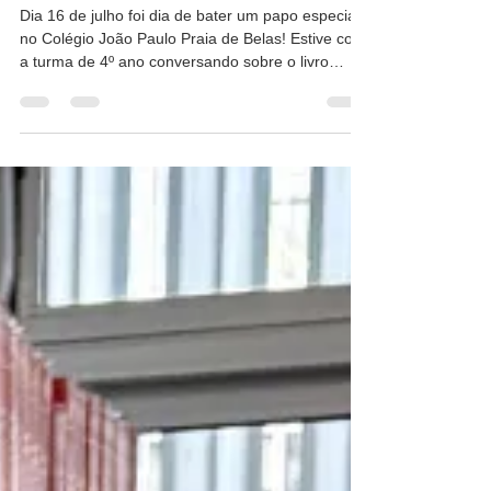
PB
Dia 16 de julho foi dia de bater um papo especial
no Colégio João Paulo Praia de Belas! Estive com
a turma de 4º ano conversando sobre o livro
"Sofia e Otto: a Imigração Italiana no RS". Foi
incrível ver a curiosidade dos alunos e como eles
se conectaram com a jornada de estudo com da
Sofia e do Otto, descobrindo nas páginas a
história e a cultura do nosso Estado. Agradeço
demais ao colégio pelo acolhimento e a cada
aluno pela troca tão bacana! Obrigado, @jphigi!