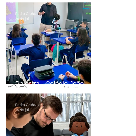
Pedro Grehs Leite
28 de jul.
Palestra - Colégio João
Paulo PB
Pedro Grehs Leite
16 de jul.