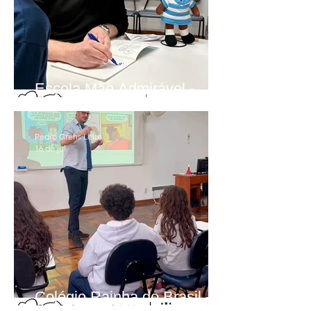
Escola Mãe Admirável -
Palestra
Pedro Grehs Leite
16 de jul.
Colégio Rainha do Brasil -