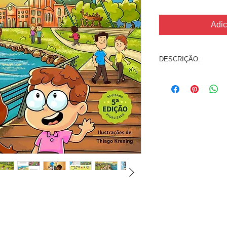
Adic
DESCRIÇÃO:
Este é o 1º livro infa
de 7 a 12 anos de id
SINOPSE:
Por que P
Para sanar a curiosid
propõem que a famíli
vários lugares da ci
descobrirem o que h
visitados é que elas
tem esse nome tão e
• Formato: 21x21cm
• 60 páginas colorida
• 5ª edição (2026) -
• ISBN: 978-85-8613