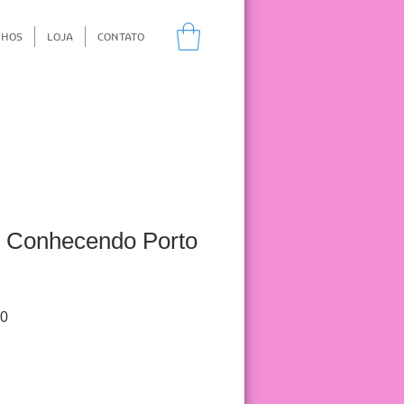
NHOS
LOJA
CONTATO
o Conhecendo Porto
Preço
00
promocional