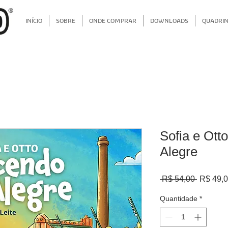
INÍCIO
SOBRE
ONDE COMPRAR
DOWNLOADS
QUADRI
Sofia e Ott
Alegre
Preço
 R$ 54,00 
R$ 49,
normal
Quantidade
*