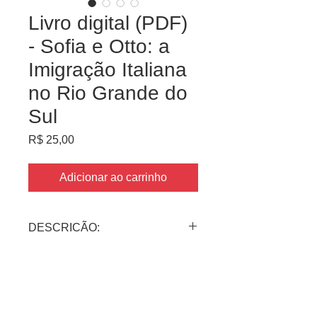
Livro digital (PDF)
- Sofia e Otto: a
Imigração Italiana
no Rio Grande do
Sul
Preço
R$ 25,00
Adicionar ao carrinho
DESCRIÇÃO:
Versão digital do livro "Sofia e Otto: a
Imigração Italiana no Rio Grande do
Sul" de 48 páginas. O arquivo é em
PDF e está no formato exatamente
de como foi impresso, ou seja, não é