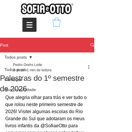
Post
Todos posts
Pedro Grehs Leite
Todos posts
2 de jul.
1 min de leitura
Palestras do 1º semestre
Começar
de 2026
Sua comunidade
Que alegria olhar para trás e ver tudo o 
que rolou neste primeiro semestre de 
2026! Visitei algumas escolas do Rio 
Grande do Sul que adotaram os meus 
livros infantis da @SofiaeOtto para 