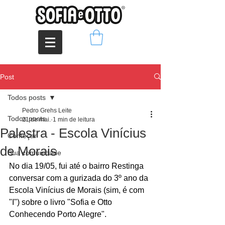
Post
Todos posts
Pedro Grehs Leite
Todos posts
21 de mai.
1 min de leitura
Palestra - Escola Vinícius
Começar
de Morais
Sua comunidade
No dia 19/05, fui até o bairro Restinga 
conversar com a gurizada do 3º ano da 
Escola Vinícius de Morais (sim, é com 
"I") sobre o livro "Sofia e Otto 
Conhecendo Porto Alegre".