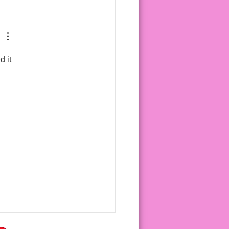
gio Rainha do Brasil -
stra
 it 