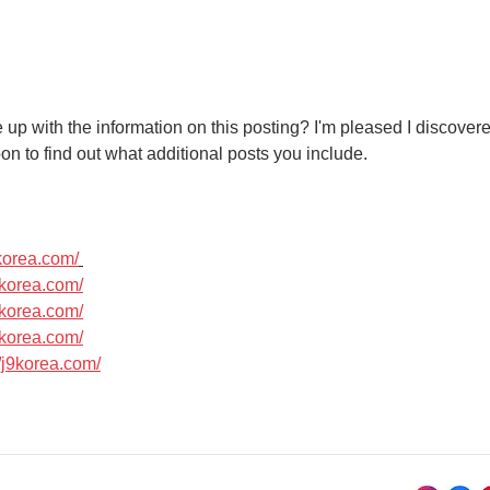
Escola Mãe Admirável -
Colé
Palestra
pale
 up with the information on this posting? I'm pleased I discovered
on to find out what additional posts you include.   
rea.com/
orea.com/
orea.com/
orea.com/
korea.com/