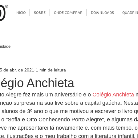
INÍCIO
SOBRE
ONDE COMPRAR
DOWNLOADS
QUADRI
idade
5 de abr. de 2021
1 min de leitura
légio Anchieta
o Alegre fez mais um aniversário e o 
Colégio Anchieta
 
ição surpresa na sua live sobre a capital gaúcha. Nest
os alunos de 3º ano o que me motivou a escrever o livro q
 o "Sofia e Otto Conhecendo Porto Alegre", e algumas d
eve me apresentarei lá novamente e, com mais tempo, c
e, ilustrações e o meu trabalho com a literatura infantil. 