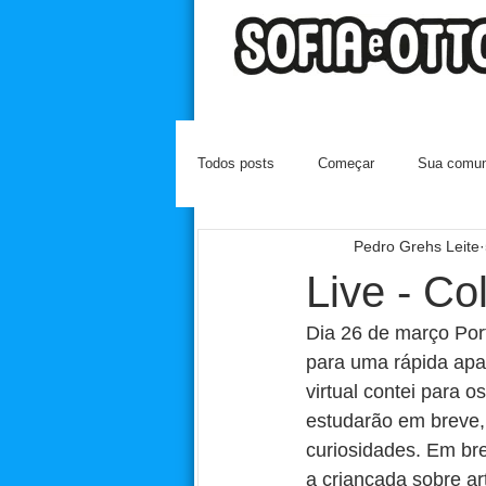
Todos posts
Começar
Sua comun
Pedro Grehs Leite
Live - Co
Dia 26 de março Port
para uma rápida apar
virtual contei para 
estudarão em breve,
curiosidades. Em br
a criançada sobre art