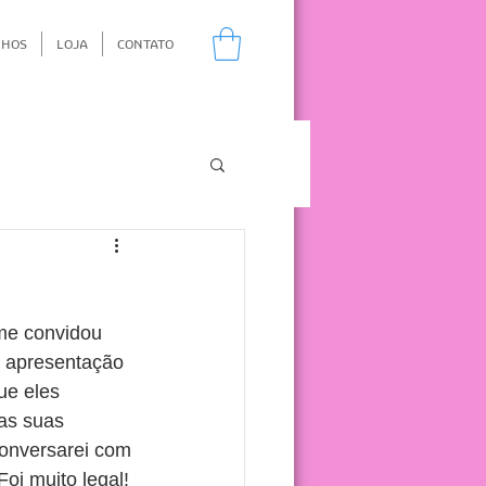
NHOS
LOJA
CONTATO
me convidou 
a apresentação 
ue eles 
as suas 
onversarei com 
Foi muito legal!