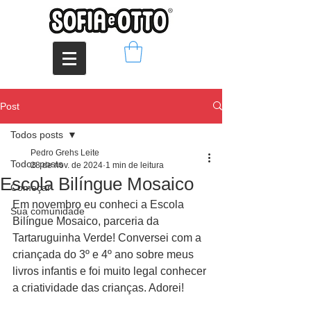
Post
Todos posts
Pedro Grehs Leite
Todos posts
28 de nov. de 2024
1 min de leitura
Escola Bilíngue Mosaico
Começar
Em novembro eu conheci a Escola 
Sua comunidade
Bilíngue Mosaico, parceria da 
Tartaruguinha Verde! Conversei com a 
criançada do 3º e 4º ano sobre meus 
livros infantis e foi muito legal conhecer 
a criatividade das crianças. Adorei! 