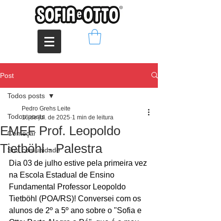
Post
Todos posts
Pedro Grehs Leite
Todos posts
16 de jul. de 2025
1 min de leitura
EMEF Prof. Leopoldo
Começar
Tietböhl - Palestra
Sua comunidade
Dia 03 de julho estive pela primeira vez 
na Escola Estadual de Ensino 
Fundamental Professor Leopoldo 
Tietböhl (POA/RS)! Conversei com os 
alunos de 2º a 5º ano sobre o "Sofia e 