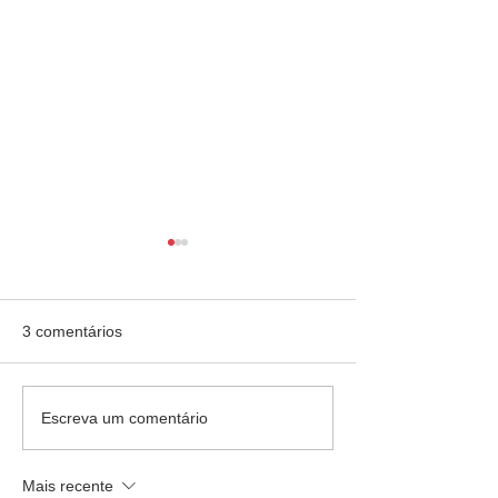
3 comentários
Escola Mãe Admirável -
Colégio Rainha d
Escreva um comentário
Palestra
palestra
Mais recente