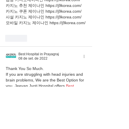
카지노 추천 제이나인 https://j9korea.com/
카지노 쿠폰 제이나인 https://j9korea.com/
사설 카지노 제이나인 https://j9korea.com/
모바일 카지노 제이나인 https://j9korea.com/
Curtir
Best Hospital in Prayagraj
08 de set. de 2022
Thank You So Much. 
If you are struggling with head injuries and 
brain problems, We are the Best Option for 
you. Jeevan Jyoti Hospital offers 
Best 
Neurosurgeon in Allahabad
. Check the 
details Here.
Curtir
Best Hospital in Prayagraj
08 de set. de 2022