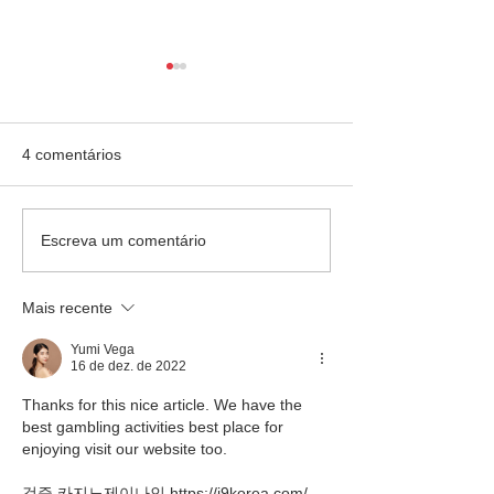
4 comentários
Escola Mãe Admirável -
Colégio Rainha d
Escreva um comentário
Palestra
palestra
Mais recente
Yumi Vega
16 de dez. de 2022
Thanks for this nice article. We have the 
best gambling activities best place for 
enjoying visit our website too. 
검증 카지노제이나인 https://j9korea.com/