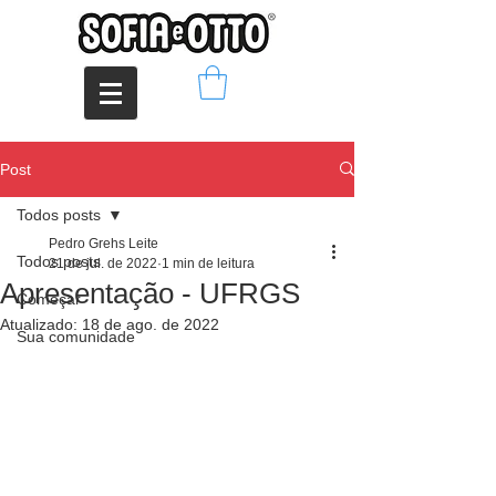
Post
Todos posts
Pedro Grehs Leite
Todos posts
21 de jul. de 2022
1 min de leitura
Apresentação - UFRGS
Começar
Atualizado:
18 de ago. de 2022
Sua comunidade