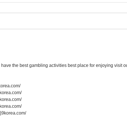
Escola Mãe Admirável -
Colé
Palestra
pale
 have the best gambling activities best place for enjoying visit o
rea.com/
orea.com/
orea.com/
orea.com/
korea.com/